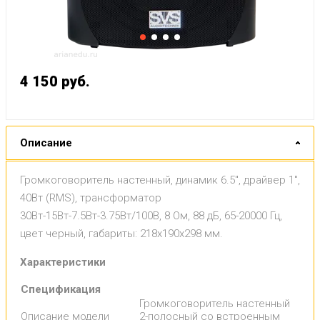
4 150
руб.
Описание
Громкоговоритель настенный, динамик 6.5", драйвер 1",
40Вт (RMS), трансформатор
30Вт-15Вт-7.5Вт-3.75Вт/100В, 8 Ом, 88 дБ, 65-20000 Гц,
цвет черный, габариты: 218х190х298 мм.
Характеристики
Спецификация
Громкоговоритель настенный
Описание модели
2-полосный со встроенным