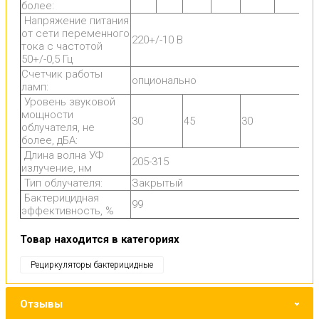
более:
Напряжение питания
от сети переменного
220+/-10 В
тока с частотой
50+/-0,5 Гц
Счетчик работы
опционально
ламп:
Уровень звуковой
мощности
30
45
30
облучателя, не
более, дБА:
Длина волна УФ
205-315
излучение, нм
Тип облучателя:
Закрытый
Бактерицидная
99
эффективность, %
Товар находится в категориях
Рециркуляторы бактерицидные
Отзывы