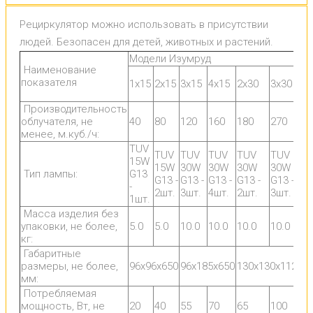
Рециркулятор можно использовать в присутствии
людей. Безопасен для детей, животных и растений.
Модели Изумруд
Наименование
показателя
1х15
2х15
3х15
4х15
2х30
3х30
4
Производительность
облучателя, не
40
80
120
160
180
270
3
менее, м.куб./ч:
TUV
T
TUV
TUV
TUV
TUV
TUV
15W
3
15W
30W
30W
30W
30W
Тип лампы:
G13
G
G13 -
G13 -
G13 -
G13 -
G13 -
-
-
2шт.
3шт.
4шт.
2шт.
3шт.
1шт.
4
Масса изделия без
упаковки, не более,
5.0
5.0
10.0
10.0
10.0
10.0
2
кг:
Габаритные
размеры, не более,
96х96х650
96х185х650
130х130х1120
1
мм:
Потребляемая
мощность, Вт, не
20
40
55
70
65
100
1