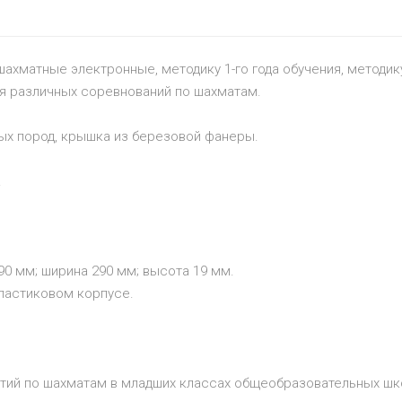
ахматные электронные, методику 1-го года обучения, методику
ия различных соревнований по шахматам.
ных пород, крышка из березовой фанеры.
.
90 мм; ширина 290 мм; высота 19 мм.
ластиковом корпусе.
тий по шахматам в младших классах общеобразовательных шко