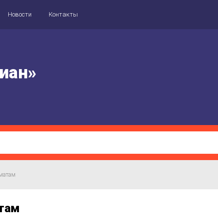
Новости
Контакты
иан»
хматам
там