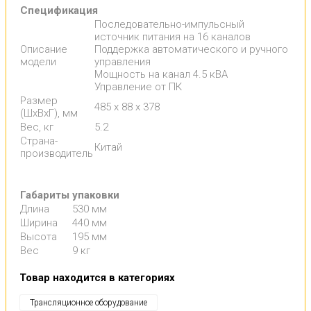
Спецификация
Последовательно-импульсный
источник питания на 16 каналов
Описание
Поддержка автоматического и ручного
модели
управления
Мощность на канал 4.5 кВА
Управление от ПК
Размер
485 х 88 х 378
(ШxВxГ), мм
Вес, кг
5.2
Страна-
Китай
производитель
Габариты упаковки
Длина
530 мм
Ширина
440 мм
Высота
195 мм
Вес
9 кг
Товар находится в категориях
Трансляционное оборудование