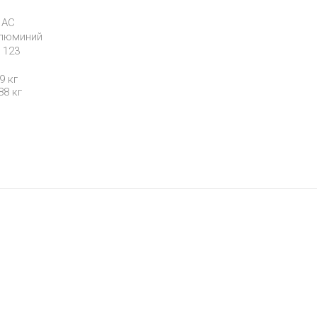
 AC
алюминий
x 123
9 кг
88 кг