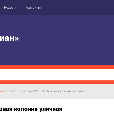
Новости
Контакты
иан»
ние
  /  SVS Audiotechnik WC-50W Звуковая колонна уличная
овая колонна уличная