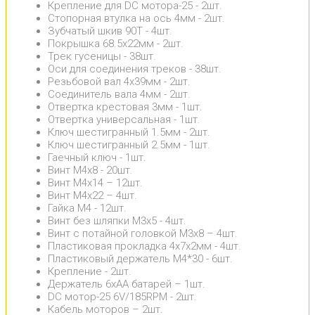
Крепление для DC мотора-25 - 2шт.
Стопорная втулка на ось 4мм - 2шт.
Зубчатый шкив 90T - 4шт.
Покрышка 68.5x22мм - 2шт.
Трек гусеницы - 38шт.
Оси для соединения треков - 38шт.
Резьбовой вал 4x39мм - 2шт.
Соединитель вала 4мм - 2шт.
Отвертка крестовая 3мм - 1шт.
Отвертка универсальная - 1шт.
Ключ шестигранный 1.5мм - 2шт.
Ключ шестигранный 2.5мм - 1шт.
Гаечный ключ - 1шт.
Винт M4x8 - 20шт.
Винт M4x14 – 12шт.
Винт M4x22 – 4шт.
Гайка M4 - 12шт.
Винт без шляпки M3x5 - 4шт.
Винт с потайной головкой M3x8 – 4шт.
Пластиковая прокладка 4x7x2мм - 4шт.
Пластиковый держатель M4*30 - 6шт.
Крепление - 2шт.
Держатель 6хAA батарей – 1шт.
DC мотор-25 6V/185RPM - 2шт.
Кабель моторов – 2шт.