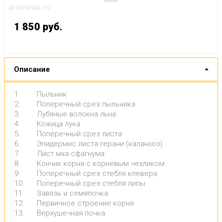
1 850
руб.
Описание
1.
Пыльник
2.
Поперечный срез пыльника
3.
Лубяные волокна льна
4.
Кожица лука
5.
Поперечный срез листа
6.
Эпидермис листа герани (каланхоэ)
7.
Лист мха сфагнума
8.
Кончик корня с корневым чехликом
9.
Поперечный срез стебля клевера
10.
Поперечный срез стебля липы
11.
Завязь и семяпочка
12.
Первичное строение корня
13.
Верхушечная почка