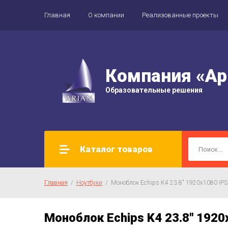
Главная
О компании
Реализованные проекты
Компания «Ар
Образовательные решения
Каталог товаров
Главная
  /  
Ноутбуки
  /  Моноблок Echips K4 23.8" 1920x1080 IP
Моноблок Echips K4 23.8" 1920