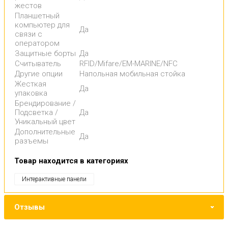
жестов
Планшетный
компьютер для
Да
связи с
оператором
Защитные борты
Да
Считыватель
RFID/Mifare/EM-MARINE/NFС
Другие опции
Напольная мобильная стойка
Жесткая
Да
упаковка
Брендирование /
Подсветка /
Да
Уникальный цвет
Дополнительные
Да
разъемы
Товар находится в категориях
Интерактивные панели
Отзывы