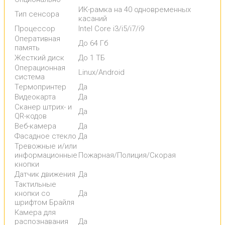
ИК-рамка на 40 одновременных
Тип сенсора
касаний
Процессор
Intel Core i3/i5/i7/i9
Оперативная
До 64 Гб
память
Жесткий диск
До 1 ТБ
Операционная
Linux/Android
система
Термопринтер
Да
Видеокарта
Да
Сканер штрих- и
Да
QR-кодов
Веб-камера
Да
Фасадное стекло
Да
Тревожные и/или
информационные
Пожарная/Полиция/Скорая
кнопки
Датчик движения
Да
Тактильные
кнопки со
Да
шрифтом Брайля
Камера для
распознавания
Да