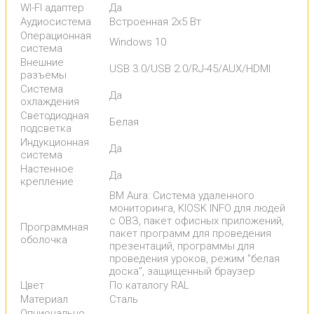
WI-FI адаптер
Да
Аудиосистема
Встроенная 2х5 Вт
Операционная
Windows 10
система
Внешние
USB 3.0/USB 2.0/RJ-45/AUX/HDMI
разъемы
Система
Да
охлаждения
Светодиодная
Белая
подсветка
Индукционная
Да
система
Настенное
Да
крепление
BM Aura: Система удаленного
мониторинга, KIOSK INFO для людей
с ОВЗ, пакет офисных приложений,
Программная
пакет программ для проведения
оболочка
презентаций, программы для
проведения уроков, режим "белая
доска", защищенный браузер
Цвет
По каталогу RAL
Материал
Сталь
Опционально